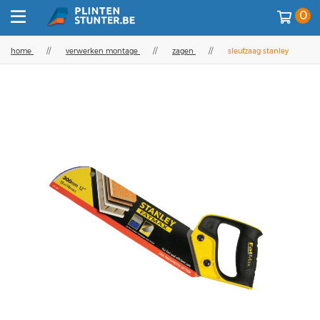
0
home
//
verwerken montage
//
zagen
//
sleufzaag stanley