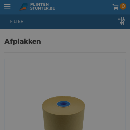
0
FILTER
home
//
voorbereiden
//
afplakken
Afplakken