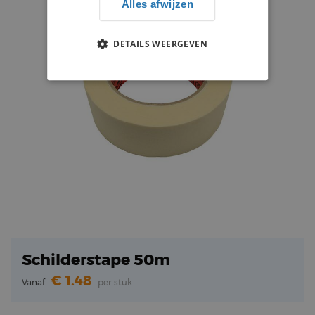
Alles afwijzen
DETAILS WEERGEVEN
Schilderstape 50m
1.48
Vanaf
per stuk