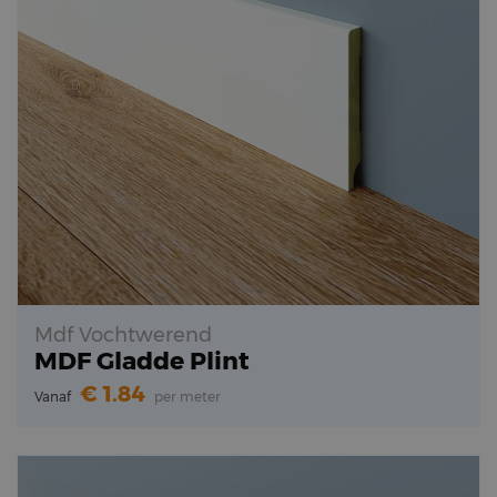
Mdf Vochtwerend
MDF Gladde Plint
1.84
Vanaf
per meter