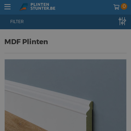
0
FILTER
home
//
plinten
//
mdf vochtwerend
MDF Plinten