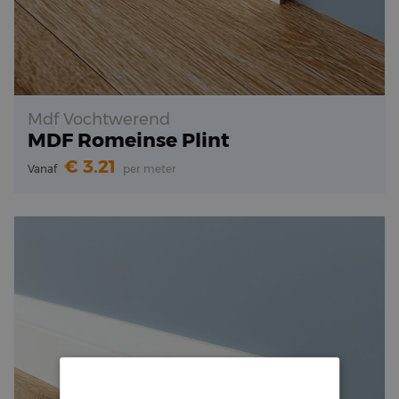
Mdf Vochtwerend
MDF Romeinse Plint
3.21
Vanaf
per meter