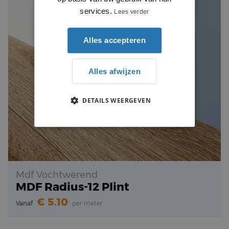
services.
Lees verder
Alles accepteren
Alles afwijzen
DETAILS WEERGEVEN
Mdf Vochtwerend
MDF Radius-12 Plint
5.10
Vanaf
per meter