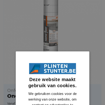
Deze website maakt
gebruik van cookies.
Onfervloerfolie PVC
We gebruiken cookies voor de
Ondervloerfolie Op Rol 2 Mm
werking van onze website, om
47.26
Vanaf
per stuk
content en advertenties te