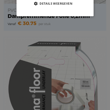
DETAILS WEERGEVEN
PVC
Dampremmende Folie 0,2mm
30.75
Vanaf
per stuk