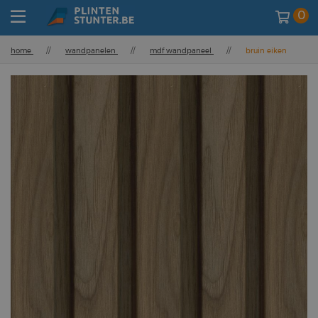
0
home
//
wandpanelen
//
mdf wandpaneel
//
bruin eiken