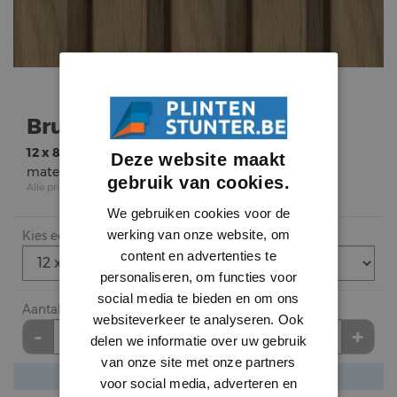
Bruin Eiken
12 x 88 x 2750mm
Deze website maakt
materiaal:
MDF-e1
gebruik van cookies.
Alle prijzen zijn incl. BTW
We gebruiken cookies voor de
werking van onze website, om
Kies een afmeting (dikte/breedte/hoogte)
content en advertenties te
personaliseren, om functies voor
social media te bieden en om ons
Aantal stuk bestellen
websiteverkeer te analyseren. Ook
-
+
stuk
delen we informatie over uw gebruik
van onze site met onze partners
voor social media, adverteren en