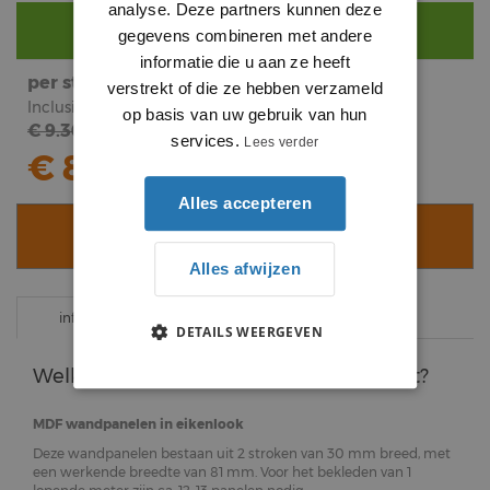
analyse. Deze partners kunnen deze
Nog €
290
voor gratis bezorging.
gegevens combineren met andere
informatie die u aan ze heeft
per stuk
subtotaal
verstrekt of die ze hebben verzameld
Inclusief BTW
Inclusief BTW
op basis van uw gebruik van hun
€ 9.36
€
8
.
49
services.
Lees verder
€ 8.49
Alles accepteren
VOEG TOE AAN WINKELWAGEN
Alles afwijzen
specificaties
informatie
DETAILS WEERGEVEN
Welke eigenschappen heeft dit product?
MDF wandpanelen in eikenlook
Deze wandpanelen bestaan uit 2 stroken van 30 mm breed, met
een werkende breedte van 81 mm. Voor het bekleden van 1