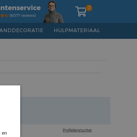
antenservice
0
(6077 reviews)
ANDDECORATIE
HULPMATERIAAL
Profielenstunter
t en