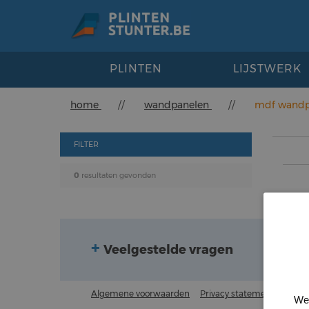
PLINTEN
LIJSTWERK
home
//
wandpanelen
//
mdf wandp
FILTER
0
resultaten gevonden
Veelgestelde vragen
C
Algemene voorwaarden
Privacy statement
Discl
We 