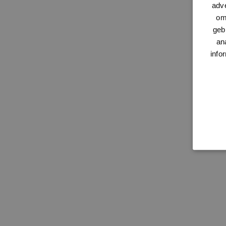
adve
om
geb
an
info