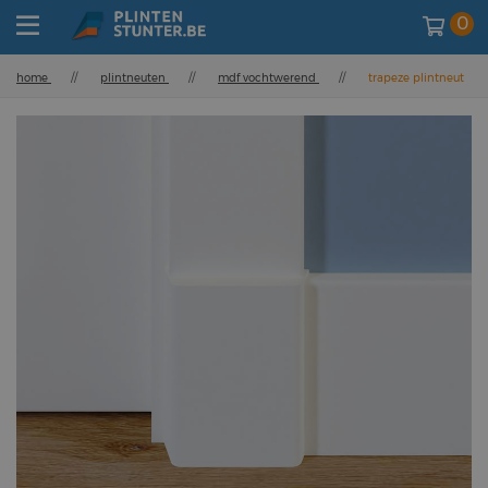
0
home
//
plintneuten
//
mdf vochtwerend
//
trapeze plintneut