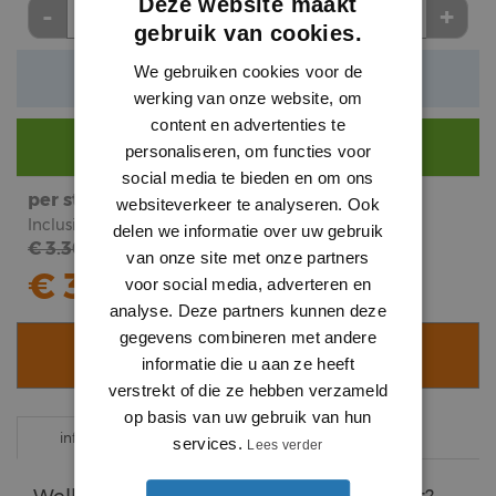
Deze website maakt
-
+
stuk
gebruik van cookies.
We gebruiken cookies voor de
Verwachte levertijd: 3 tot 5 werkdagen
werking van onze website, om
content en advertenties te
Nog €
290
voor gratis bezorging.
personaliseren, om functies voor
social media te bieden en om ons
per stuk
subtotaal
websiteverkeer te analyseren. Ook
Inclusief BTW
Inclusief BTW
delen we informatie over uw gebruik
€ 3.30
€
3
.
van onze site met onze partners
22
€ 3.22
voor social media, adverteren en
analyse. Deze partners kunnen deze
gegevens combineren met andere
VOEG TOE AAN WINKELWAGEN
informatie die u aan ze heeft
verstrekt of die ze hebben verzameld
op basis van uw gebruik van hun
specificaties
informatie
services.
Lees verder