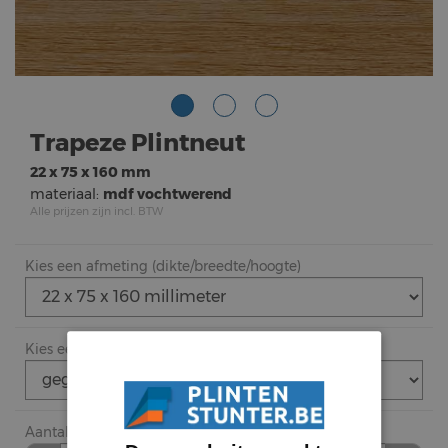
Trapeze Plintneut
22 x 75 x 160 mm
materiaal:
mdf vochtwerend
Alle prijzen zijn incl. BTW
Kies een afmeting (dikte/breedte/hoogte)
Kies een afwerking (
meer info
)
Aantal stuk bestellen