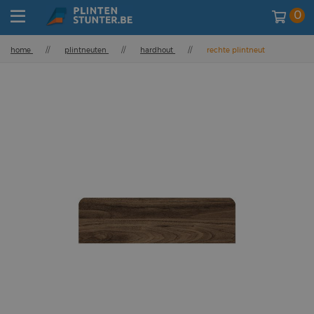
0
home
//
plintneuten
//
hardhout
//
rechte plintneut