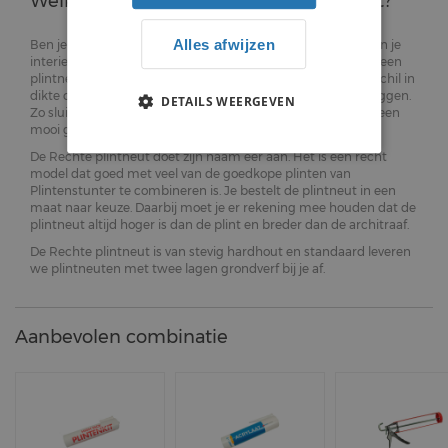
Welke eigenschappen heeft dit product?
Alles afwijzen
Ben je op zoek naar een oplossing voor de deurlijst en plint in je
interieur die net niet mooi op elkaar aansluiten? Dan heb je een
plintneut nodig. Die pas je toe om een eventuele kier of verschil in
dikte of het profiel tussen een plint en architraaf te overbruggen.
DETAILS WEERGEVEN
Zo sluiten beide toch nog mooi op elkaar aan en wordt het een
mooi geheel.
De Rechte plintneut doet zijn naam eer aan. Het is een recht
model dat goed met veel van de goedkope plinten van
Plintenstunter te combineren is. Je bestelt de plintneut in een
maat naar keuze. Daarbij moet je er rekening mee houden dat de
plintneut altijd hoger is dan de plint en breder dan de architraaf.
De Rechte plintneut is van stevig hardhout en standaard leveren
we plintneuten met twee lagen grondverf bij je af.
Aanbevolen combinatie