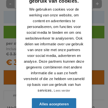
gebruik van cookies.
-
+
stuk
We gebruiken cookies voor de
werking van onze website, om
Verwachte levertijd: 3 tot 5 werkdagen
content en advertenties te
personaliseren, om functies voor
Nog €
290
voor gratis bezorging.
social media te bieden en om ons
websiteverkeer te analyseren. Ook
per stuk
subtotaal
delen we informatie over uw gebruik
Inclusief BTW
Inclusief BTW
van onze site met onze partners
€ 3.38
€
3
.
voor social media, adverteren en
13
€ 3.13
analyse. Deze partners kunnen deze
gegevens combineren met andere
informatie die u aan ze heeft
VOEG TOE AAN WINKELWAGEN
verstrekt of die ze hebben verzameld
op basis van uw gebruik van hun
services.
Lees verder
specificaties
informatie
Alles accepteren