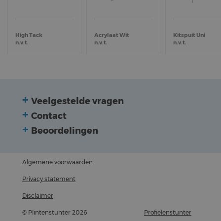
High Tack
Acrylaat Wit
Kitspuit Uni
n.v.t.
n.v.t.
n.v.t.
Veelgestelde vragen
Contact
Beoordelingen
Algemene voorwaarden
Privacy statement
Disclaimer
© Plintenstunter 2026
Profielenstunter