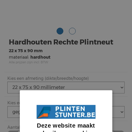
Hardhouten Rechte Plintneut
22 x 75 x 90 mm
materiaal:
hardhout
Alle prijzen zijn incl. BTW
Kies een afmeting (dikte/breedte/hoogte)
Kies een afwerking (
meer info
)
Deze website maakt
Aantal stuk bestellen