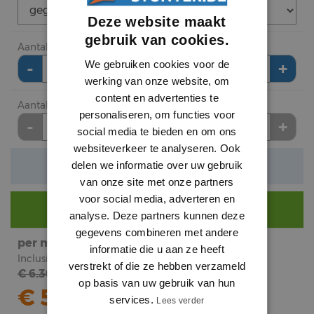
Deze website maakt
gebruik van cookies.
Aantal meter bestellen (
meer info
)
-
+
We gebruiken cookies voor de
meter
werking van onze website, om
content en advertenties te
Aantal lengte (2.4 meter) bestellen
personaliseren, om functies voor
-
+
lengte
social media te bieden en om ons
websiteverkeer te analyseren. Ook
Verwachte levertijd: 1 tot 3 werkdagen
delen we informatie over uw gebruik
van onze site met onze partners
voor social media, adverteren en
Nog €
290
voor gratis bezorging.
analyse. Deze partners kunnen deze
gegevens combineren met andere
per meter
subtotaal
informatie die u aan ze heeft
Inclusief BTW
Inclusief BTW
verstrekt of die ze hebben verzameld
€ 6.36
€
12
.
72
op basis van uw gebruik van hun
€ 5.30
services.
Lees verder