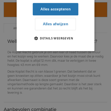
Alles accepteren
VOEG TOE AAN WINKELWAGEN
Alles afwijzen
specificaties
informatie
DETAILS WEERGEVEN
Welke eigenschappen heeft dit product?
De Koplat Recht gebruik je om een kier of naad tussen de muur
en het kozijn weg te werken. Daarvoor kies je de maat die je nodig
hebt. De koplat is altijd 12 mm dik, maar te verkrijgen in twee
hoogtes: 43 mm en 69 mm.
Deze Koplat Recht is van klasse 1 grenen. Dat betekent dat er
geen knoesten op zitten, waardoor je het kozijn mooi strak kunt
afwerken. Daarnaast is deze soort grenen met de
vingerlasmethode op lengte gemaakt. Daardoor is het zeer sterk
en kunnen we garanderen dat het zo recht blijft als het bij
levering is.
Aanbevolen combinatie