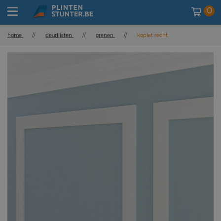
0
home
//
deurlijsten
//
grenen
//
koplat recht