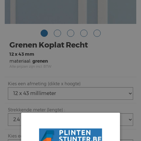
Grenen Koplat Recht
12 x 43 mm
materiaal:
grenen
Alle prijzen zijn incl. BTW
Kies een afmeting (dikte x hoogte)
Strekkende meter (lengte) :
Kies een afwerking (
meer info
)