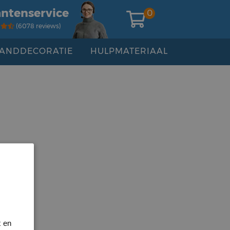
antenservice
0
(6078 reviews)
ANDDECORATIE
HULPMATERIAAL
t en