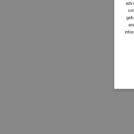
adve
om
geb
an
info