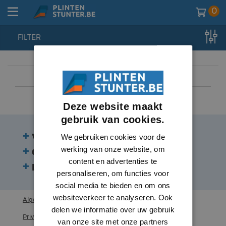
0
FILTER
home
//
wandplanken
//
plinten
Deze website maakt
gebruik van cookies.
Veelgestelde vragen
We gebruiken cookies voor de
werking van onze website, om
Contact
content en advertenties te
Beoordelingen
personaliseren, om functies voor
social media te bieden en om ons
websiteverkeer te analyseren. Ook
Algemene voorwaarden
delen we informatie over uw gebruik
Privacy statement
van onze site met onze partners