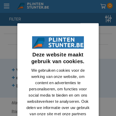
0
FILTER
home
//
lambrisering
//
plinten
//
zwarte plinten
Deze website maakt
gebruik van cookies.
Veelgestelde vragen
We gebruiken cookies voor de
werking van onze website, om
Contact
content en advertenties te
Beoordelingen
personaliseren, om functies voor
social media te bieden en om ons
websiteverkeer te analyseren. Ook
Algemene voorwaarden
delen we informatie over uw gebruik
Privacy statement
van onze site met onze partners