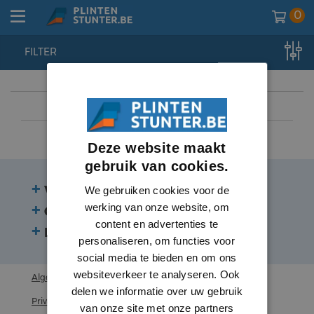
0
FILTER
home
//
lambrisering
//
plinten
//
hoge plinten
Deze website maakt
gebruik van cookies.
Veelgestelde vragen
We gebruiken cookies voor de
werking van onze website, om
Contact
content en advertenties te
Beoordelingen
personaliseren, om functies voor
social media te bieden en om ons
websiteverkeer te analyseren. Ook
Algemene voorwaarden
delen we informatie over uw gebruik
Privacy statement
van onze site met onze partners