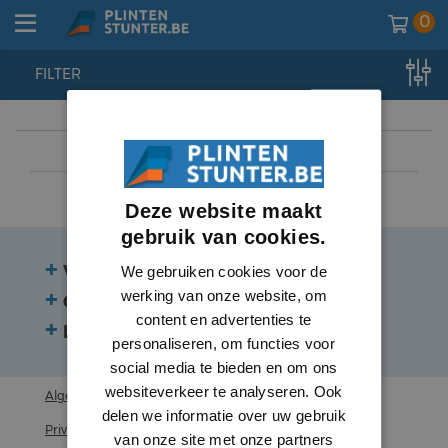
0
FILTER
home
//
deurlijsten
//
plinten
//
hoge plinten
Deze website maakt
gebruik van cookies.
Veelgestelde vragen
We gebruiken cookies voor de
werking van onze website, om
Contact
content en advertenties te
Beoordelingen
personaliseren, om functies voor
social media te bieden en om ons
websiteverkeer te analyseren. Ook
Algemene voorwaarden
delen we informatie over uw gebruik
Privacy statement
van onze site met onze partners