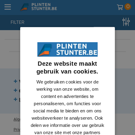
0
FILTER
home
//
plinten
//
plintneuten
Deze website maakt
gebruik van cookies.
Veelgestelde vragen
We gebruiken cookies voor de
werking van onze website, om
Contact
content en advertenties te
Beoordelingen
personaliseren, om functies voor
social media te bieden en om ons
websiteverkeer te analyseren. Ook
Algemene voorwaarden
delen we informatie over uw gebruik
Privacy statement
van onze site met onze partners