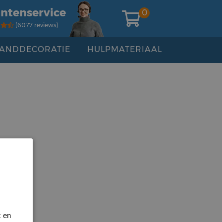
antenservice
0
(6077 reviews)
ANDDECORATIE
HULPMATERIAAL
t en