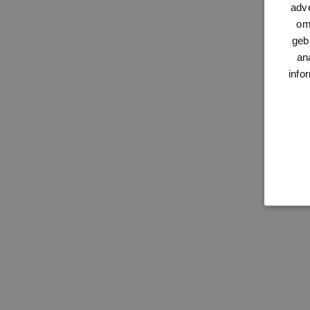
adve
om
geb
an
info