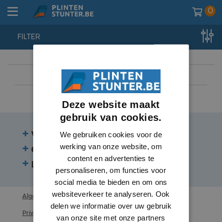
0
FILTER
home
//
plinten
//
hoge plinten
Deze website maakt
gebruik van cookies.
Veelgestelde vragen
We gebruiken cookies voor de
werking van onze website, om
Contact
content en advertenties te
Beoordelingen
personaliseren, om functies voor
social media te bieden en om ons
websiteverkeer te analyseren. Ook
Algemene voorwaarden
delen we informatie over uw gebruik
Privacy statement
van onze site met onze partners