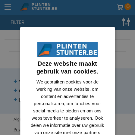
0
FILTER
home
//
lambrisering
//
lambrisering
//
mdf vochtwerend
Deze website maakt
gebruik van cookies.
Veelgestelde vragen
We gebruiken cookies voor de
werking van onze website, om
Contact
content en advertenties te
Beoordelingen
personaliseren, om functies voor
social media te bieden en om ons
websiteverkeer te analyseren. Ook
Algemene voorwaarden
delen we informatie over uw gebruik
Privacy statement
van onze site met onze partners