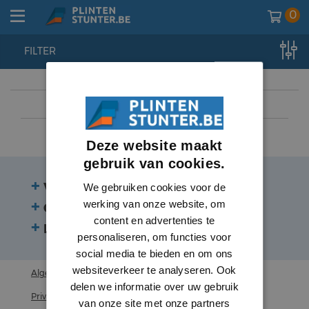
0
FILTER
home
//
plinten
//
plinten
//
hdps
Deze website maakt
gebruik van cookies.
Veelgestelde vragen
We gebruiken cookies voor de
werking van onze website, om
Contact
content en advertenties te
Beoordelingen
personaliseren, om functies voor
social media te bieden en om ons
websiteverkeer te analyseren. Ook
Algemene voorwaarden
delen we informatie over uw gebruik
Privacy statement
van onze site met onze partners