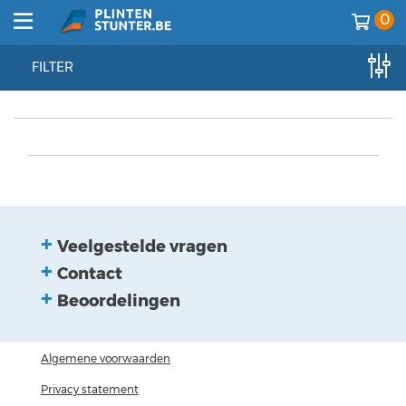
0
FILTER
home
//
plinten
//
plinten
//
goedkope plinten
Veelgestelde vragen
Contact
Beoordelingen
Algemene voorwaarden
Privacy statement