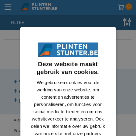
0
FILTER
home
//
lambrisering
//
lambrisering
//
mdf vochtwerend
Deze website maakt
gebruik van cookies.
Veelgestelde vragen
We gebruiken cookies voor de
werking van onze website, om
Contact
content en advertenties te
Beoordelingen
personaliseren, om functies voor
social media te bieden en om ons
websiteverkeer te analyseren. Ook
Algemene voorwaarden
delen we informatie over uw gebruik
Privacy statement
van onze site met onze partners