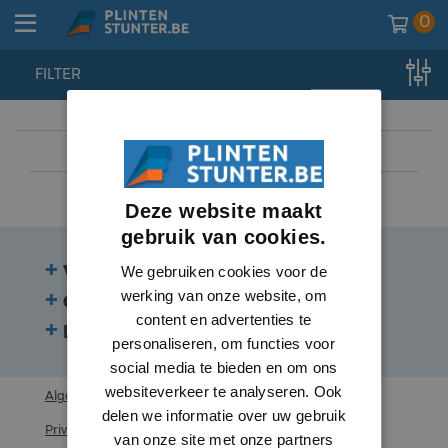
0
FILTER
home
//
plinten
//
plinten
//
hardhout
Deze website maakt
gebruik van cookies.
Veelgestelde vragen
We gebruiken cookies voor de
werking van onze website, om
Contact
content en advertenties te
Beoordelingen
personaliseren, om functies voor
social media te bieden en om ons
websiteverkeer te analyseren. Ook
Algemene voorwaarden
delen we informatie over uw gebruik
Privacy statement
van onze site met onze partners