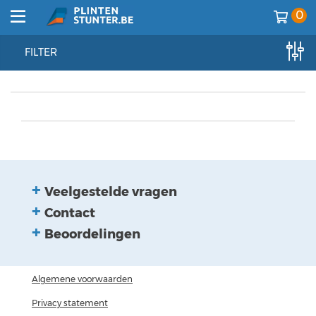
0
FILTER
home
//
plinten
//
plinten
//
hdps
Veelgestelde vragen
Contact
Beoordelingen
Algemene voorwaarden
Privacy statement