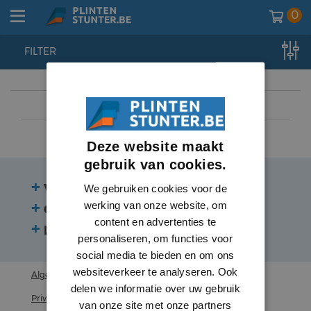
0
FILTER
home
//
plinten
//
overzetplinten
//
mdf vochtwerend
Deze website maakt
gebruik van cookies.
Veelgestelde vragen
We gebruiken cookies voor de
werking van onze website, om
Contact
content en advertenties te
Beoordelingen
personaliseren, om functies voor
social media te bieden en om ons
websiteverkeer te analyseren. Ook
Algemene voorwaarden
delen we informatie over uw gebruik
Privacy statement
van onze site met onze partners