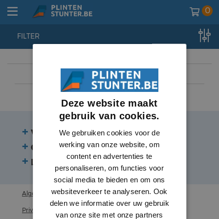
0
FILTER
home
//
plinten
//
hoge plinten
Deze website maakt
gebruik van cookies.
Veelgestelde vragen
We gebruiken cookies voor de
werking van onze website, om
Contact
content en advertenties te
Beoordelingen
personaliseren, om functies voor
social media te bieden en om ons
websiteverkeer te analyseren. Ook
Algemene voorwaarden
delen we informatie over uw gebruik
Privacy statement
van onze site met onze partners