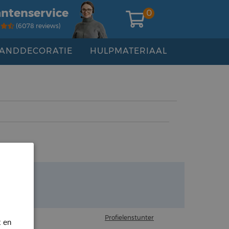
antenservice
0
(6078 reviews)
ANDDECORATIE
HULPMATERIAAL
Profielenstunter
t en