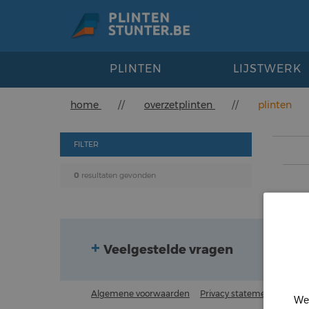
PLINTEN
LIJSTWERK
home
//
overzetplinten
//
plinten
FILTER
0
resultaten gevonden
Veelgestelde vragen
C
Algemene voorwaarden
Privacy statement
Discl
We 