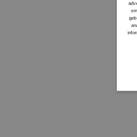
adve
om
geb
an
info