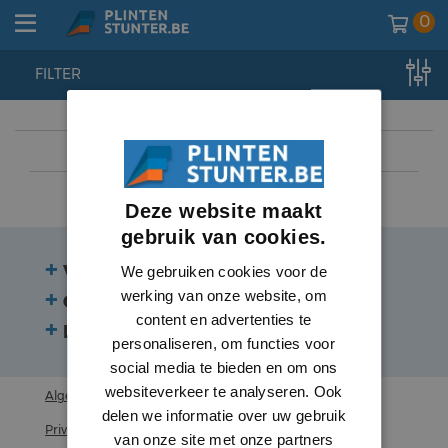
0
FILTER
home
//
wandpanelen
//
wandpanelen
//
wandpaneel mdf
Deze website maakt
gebruik van cookies.
Veelgestelde vragen
We gebruiken cookies voor de
werking van onze website, om
Contact
content en advertenties te
Beoordelingen
personaliseren, om functies voor
social media te bieden en om ons
websiteverkeer te analyseren. Ook
Algemene voorwaarden
delen we informatie over uw gebruik
Privacy statement
van onze site met onze partners