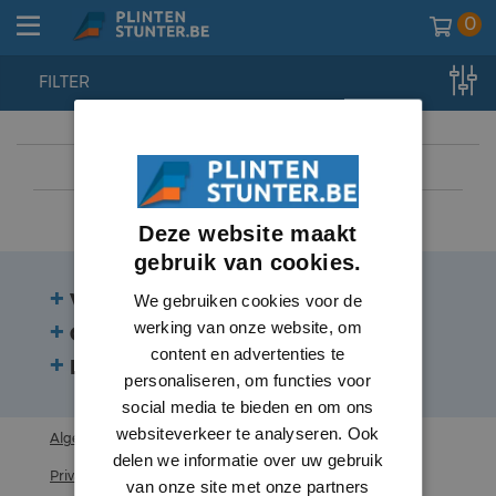
0
FILTER
home
//
plinten
//
plinten
//
folie toplaag
Deze website maakt
gebruik van cookies.
Veelgestelde vragen
We gebruiken cookies voor de
werking van onze website, om
Contact
content en advertenties te
Beoordelingen
personaliseren, om functies voor
social media te bieden en om ons
websiteverkeer te analyseren. Ook
Algemene voorwaarden
delen we informatie over uw gebruik
Privacy statement
van onze site met onze partners