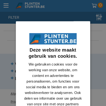
0
FILTER
home
//
lambrisering
//
lambrisering
//
mdf vochtwerend
Deze website maakt
gebruik van cookies.
Veelgestelde vragen
We gebruiken cookies voor de
werking van onze website, om
Contact
content en advertenties te
Beoordelingen
personaliseren, om functies voor
social media te bieden en om ons
websiteverkeer te analyseren. Ook
Algemene voorwaarden
delen we informatie over uw gebruik
Privacy statement
van onze site met onze partners